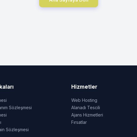
kaları
Hizmetler
mesi
Web Hosting
anım Sözleşmesi
Alanadı Tescili
mesi
Ajans Hizmetleri
ı
Fırsatlar
ain Sözleşmesi