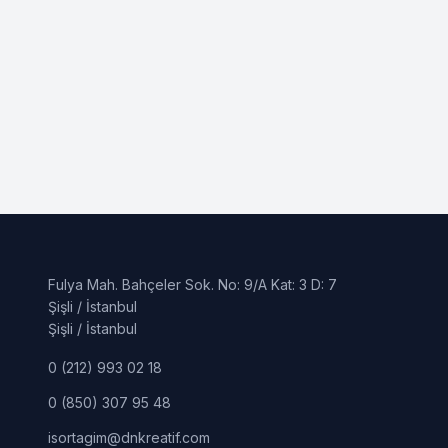
Fulya Mah. Bahçeler Sok. No: 9/A Kat: 3 D: 7
Şişli / İstanbul
Şişli / İstanbul
0 (212) 993 02 18
0 (850) 307 95 48
isortagim@dnkreatif.com