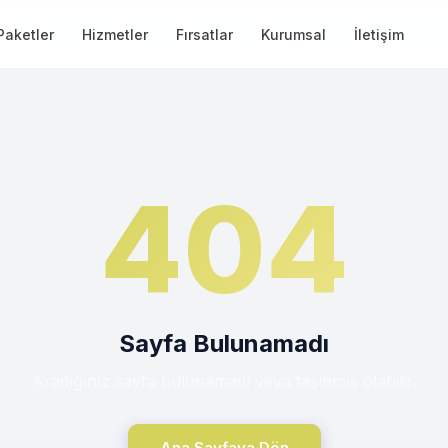
Paketler
Hizmetler
Fırsatlar
Kurumsal
İletişim
404
Sayfa Bulunamadı
Aradığınız sayfa bulunamadı veya taşınmış olabilir.
Ana Sayfaya Dön