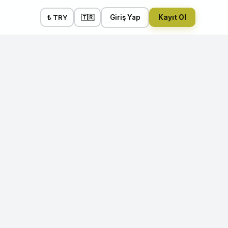
₺ TRY
🇹🇷
Giriş Yap
Kayıt Ol